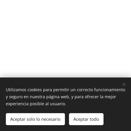
Utilizamos cookies para permitir un correcto funcionamiento
y seguro en nuestra página web, y para ofrecer la mejor
experiencia posible al usuario.
Todos los derechos reservados 2023
Aceptar solo lo necesario
Aceptar todo
Creado con
Webnode
Cookies